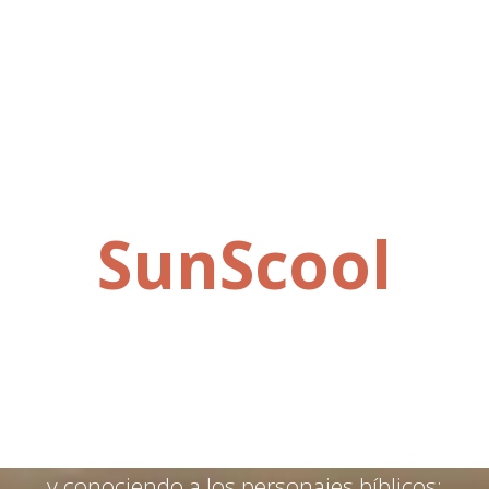
La aplicación
SunScool
Animen a sus hijos a aprender sobre la
Palabra de Dios
con la ayuda de esta
aplicación diseñada
especialmente para
niños
. Ellos podrán memorizar las
escrituras, escuchando las historias bíblicas
y conociendo a los personajes bíblicos;