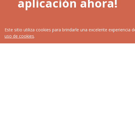
aplicación ahora!
Este sitio utiliza cookies para brindarle una excelente experiencia 
uso de cookies
.
¿Quieres ayudar o
dejar un comentario?
¡Ponte en contacto con nosotros!