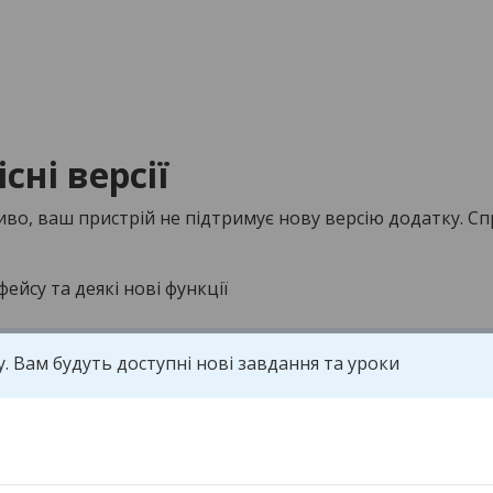
сні версії
иво, ваш пристрій не підтримує нову версію додатку. Сп
ейсу та деякі нові функції
. Вам будуть доступні нові завдання та уроки