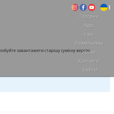
Головна
Аудіо
Ігри
Розмальовка
робуйте завантажити старішу сумісну версію.
Уроки
Контакти
Увійти